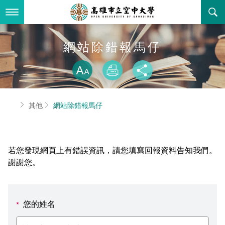
跳
到
主
要
內
最新消息
網站除錯報馬仔
容
略過字型切換
關於本校
全部公告
放大
列印
分享
行政單位
教務公告
空大簡介
首頁
其他
網站除錯報馬仔
學術單位
學系公告
本校位置
行政單位簡介
立案證明
主題網站
行政公告
空大校刊
我們的校長
學術單位簡介
空大校史
若您發現網頁上有錯誤資訊，請您填寫回報資料告知我們。
校務資訊
活動研習
資訊圖像化專區
校長室
通識教育中心
其他好站
空大有利的學習條件
謝謝您。
招標徵才
校內分機(pdf)
教務處註冊組
工商管理學系
國內外開放課程
招生資訊
組織架構
EN
您的姓名
*
歷史訊息
活動花絮
教務處課務組
法律學系
資訊相關法規
在學資訊
環境設備
新生報名