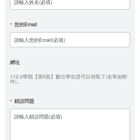
新聞媒體專區
影音資訊
學習指導中心
大眾傳播學系
校內系統
校務系統
校園行事曆
輔導處
外國語文學系
問卷調查
課程大綱
資訊服務線上報修系統
您的Email
*
報名系統
研發處
文化藝術學系
法令規章
網路選課
消耗品申請
秘書處事務組
科技管理學系
書表下載
線上報名
網路教學 3.0 (111-2學期啟用)
會計預警及請購系統
網址
秘書處出納組
健康管理與促進學系
政府公開資訊
線上報名查詢
校園行事曆
教室‧會議室預約系統
112-2學期【第5批】數位學生證可以領取了(名單如附
件)​...
秘書處文書組
常見問答
線上報修最新消息
教學媒體處
意見信箱
錯誤問題
*
電算中心
影音資訊
各單位意見信箱
圖書館
教師意見信箱