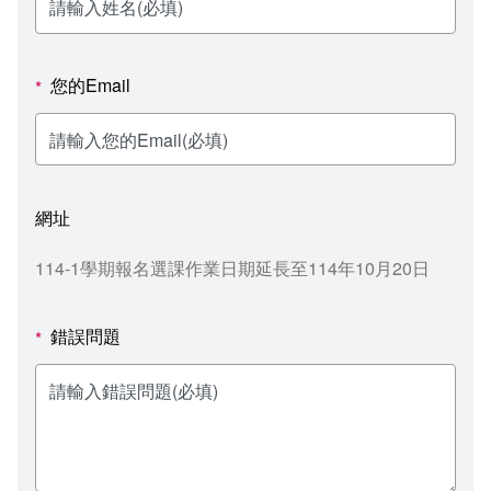
新聞媒體專區
影音資訊
學習指導中心
大眾傳播學系
校內系統
校務系統
校園行事曆
輔導處
外國語文學系
問卷調查
課程大綱
資訊服務線上報修系統
您的Email
*
報名系統
研發處
文化藝術學系
法令規章
網路選課
消耗品申請
秘書處事務組
科技管理學系
書表下載
線上報名
網路教學 3.0 (111-2學期啟用)
會計預警及請購系統
網址
秘書處出納組
健康管理與促進學系
政府公開資訊
線上報名查詢
校園行事曆
教室‧會議室預約系統
114-1學期報名選課作業日期延長至114年10月20日
秘書處文書組
常見問答
線上報修最新消息
錯誤問題
*
教學媒體處
意見信箱
電算中心
影音資訊
各單位意見信箱
圖書館
教師意見信箱