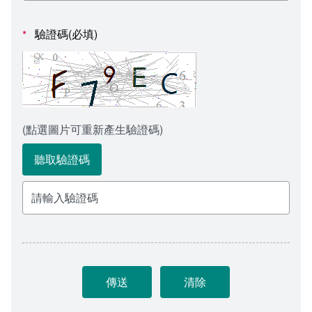
會計室
諮詢信箱
驗證碼(必填)
*
人事室
諮詢信箱進度查詢
(點選圖片可重新產生驗證碼)
聽取驗證碼