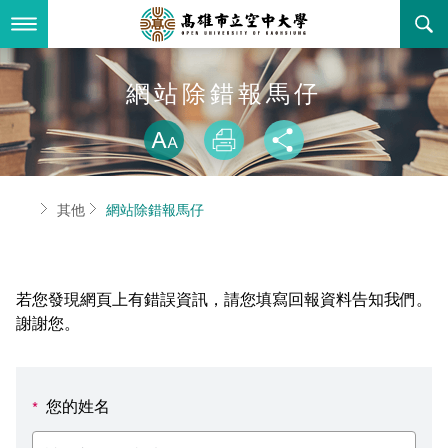
跳
到
主
要
內
最新消息
網站除錯報馬仔
容
略過字型切換
關於本校
全部公告
放大
列印
分享
行政單位
教務公告
空大簡介
首頁
其他
網站除錯報馬仔
學術單位
學系公告
本校位置
行政單位簡介
立案證明
主題網站
行政公告
空大校刊
我們的校長
學術單位簡介
空大校史
若您發現網頁上有錯誤資訊，請您填寫回報資料告知我們。
校務資訊
活動研習
資訊圖像化專區
校長室
通識教育中心
其他好站
空大有利的學習條件
謝謝您。
招標徵才
校內分機(pdf)
教務處註冊組
工商管理學系
國內外開放課程
招生資訊
組織架構
EN
您的姓名
*
歷史訊息
活動花絮
教務處課務組
法律學系
資訊相關法規
在學資訊
環境設備
新生報名