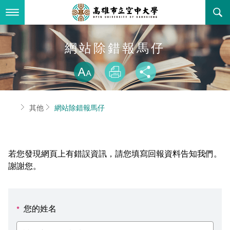
跳
到
主
要
內
最新消息
網站除錯報馬仔
容
略過字型切換
關於本校
全部公告
放大
列印
分享
行政單位
教務公告
空大簡介
首頁
其他
網站除錯報馬仔
學術單位
學系公告
本校位置
行政單位簡介
立案證明
主題網站
行政公告
空大校刊
我們的校長
學術單位簡介
空大校史
若您發現網頁上有錯誤資訊，請您填寫回報資料告知我們。
校務資訊
活動研習
資訊圖像化專區
校長室
通識教育中心
其他好站
空大有利的學習條件
謝謝您。
招標徵才
校內分機(pdf)
教務處註冊組
工商管理學系
國內外開放課程
招生資訊
組織架構
EN
您的姓名
*
歷史訊息
活動花絮
教務處課務組
法律學系
資訊相關法規
在學資訊
環境設備
新生報名