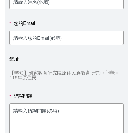
新聞媒體專區
影音資訊
學習指導中心
大眾傳播學系
校內系統
校務系統
校園行事曆
輔導處
外國語文學系
問卷調查
課程大綱
資訊服務線上報修系統
您的Email
*
報名系統
研發處
文化藝術學系
法令規章
網路選課
消耗品申請
秘書處事務組
科技管理學系
書表下載
線上報名
網路教學 3.0 (111-2學期啟用)
會計預警及請購系統
網址
秘書處出納組
健康管理與促進學系
政府公開資訊
線上報名查詢
校園行事曆
教室‧會議室預約系統
【轉知】國家教育研究院原住民族教育研究中心辦理
115年原住民...
秘書處文書組
常見問答
線上報修最新消息
教學媒體處
意見信箱
錯誤問題
*
電算中心
影音資訊
各單位意見信箱
圖書館
教師意見信箱