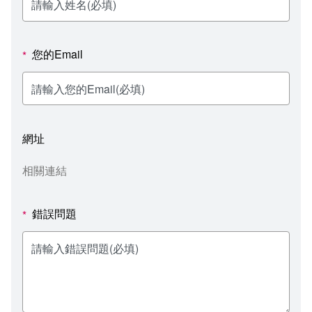
新聞媒體專區
影音資訊
學習指導中心
大眾傳播學系
校內系統
校務系統
校園行事曆
輔導處
外國語文學系
問卷調查
課程大綱
資訊服務線上報修系統
您的Email
*
報名系統
研發處
文化藝術學系
法令規章
網路選課
消耗品申請
秘書處事務組
科技管理學系
書表下載
線上報名
網路教學 3.0 (111-2學期啟用)
會計預警及請購系統
網址
秘書處出納組
健康管理與促進學系
政府公開資訊
線上報名查詢
校園行事曆
教室‧會議室預約系統
相關連結
秘書處文書組
常見問答
線上報修最新消息
錯誤問題
*
教學媒體處
意見信箱
電算中心
影音資訊
各單位意見信箱
圖書館
教師意見信箱