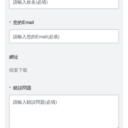
新聞媒體專區
影音資訊
學習指導中心
大眾傳播學系
校內系統
校務系統
校園行事曆
輔導處
外國語文學系
問卷調查
課程大綱
資訊服務線上報修系統
您的Email
*
報名系統
研發處
文化藝術學系
法令規章
網路選課
消耗品申請
秘書處事務組
科技管理學系
書表下載
線上報名
網路教學 3.0 (111-2學期啟用)
會計預警及請購系統
網址
秘書處出納組
健康管理與促進學系
政府公開資訊
線上報名查詢
校園行事曆
教室‧會議室預約系統
檔案下載
秘書處文書組
常見問答
線上報修最新消息
錯誤問題
*
教學媒體處
意見信箱
電算中心
影音資訊
各單位意見信箱
圖書館
教師意見信箱