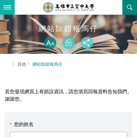
跳
到
主
要
內
最新消息
網站除錯報馬仔
容
略過字型切換
關於本校
全部公告
放大
列印
分享
行政單位
教務公告
空大簡介
首頁
其他
網站除錯報馬仔
學術單位
學系公告
本校位置
行政單位簡介
立案證明
主題網站
行政公告
空大校刊
我們的校長
學術單位簡介
空大校史
若您發現網頁上有錯誤資訊，請您填寫回報資料告知我們。
校務資訊
活動研習
資訊圖像化專區
校長室
通識教育中心
其他好站
空大有利的學習條件
謝謝您。
招標徵才
校內分機(pdf)
教務處註冊組
工商管理學系
國內外開放課程
招生資訊
組織架構
EN
您的姓名
*
歷史訊息
活動花絮
教務處課務組
法律學系
資訊相關法規
在學資訊
環境設備
新生報名