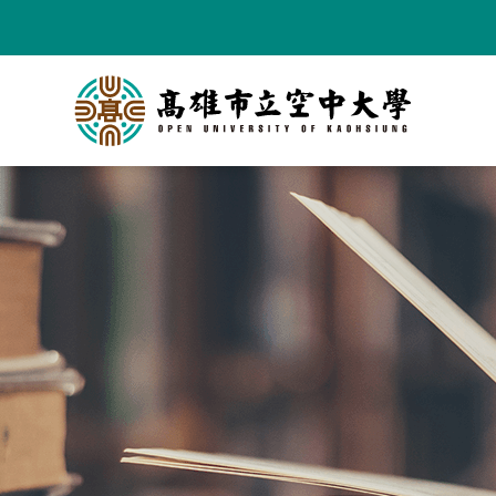
跳
到
主
要
內
容