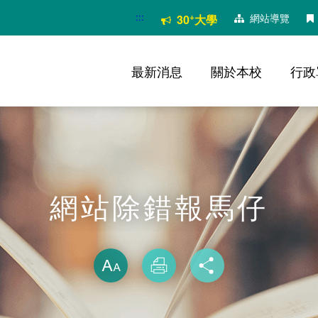
:::
+
網站導覽
30
大學
最新消息
關於本校
行政
網站除錯報馬仔
略過字型切換
放大
列印
分享