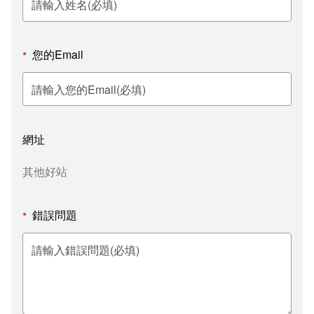
新聞媒體專區
影音資訊
學習指導中心
大眾傳播學系
校內系統
校務系統
校園行事曆
輔導處
外國語文學系
問卷調查
課程大綱
資訊服務線上報修系統
您的Email
*
報名系統
研發處
文化藝術學系
法令規章
網路選課
消耗品申請
秘書處事務組
科技管理學系
書表下載
線上報名
網路教學 3.0 (111-2學期啟用)
會計預警及請購系統
網址
秘書處出納組
健康管理與促進學系
政府公開資訊
線上報名查詢
校園行事曆
教室‧會議室預約系統
其他好站
秘書處文書組
常見問答
線上報修最新消息
錯誤問題
*
教學媒體處
意見信箱
電算中心
影音資訊
各單位意見信箱
圖書館
教師意見信箱