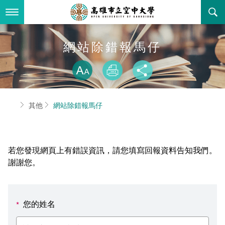
跳
到
主
要
內
最新消息
網站除錯報馬仔
容
略過字型切換
關於本校
全部公告
放大
列印
分享
行政單位
教務公告
空大簡介
首頁
其他
網站除錯報馬仔
學術單位
學系公告
本校位置
行政單位簡介
立案證明
主題網站
行政公告
空大校刊
我們的校長
學術單位簡介
空大校史
若您發現網頁上有錯誤資訊，請您填寫回報資料告知我們。
校務資訊
活動研習
資訊圖像化專區
校長室
通識教育中心
其他好站
空大有利的學習條件
謝謝您。
招標徵才
校內分機(pdf)
教務處註冊組
工商管理學系
國內外開放課程
招生資訊
組織架構
EN
您的姓名
*
歷史訊息
活動花絮
教務處課務組
法律學系
資訊相關法規
在學資訊
環境設備
新生報名