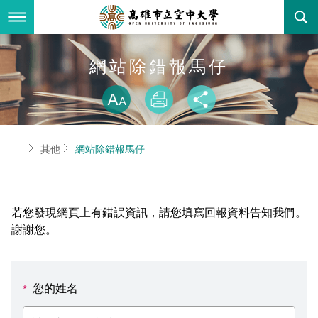
跳
到
主
要
內
最新消息
網站除錯報馬仔
容
略過字型切換
關於本校
全部公告
放大
列印
分享
行政單位
教務公告
空大簡介
首頁
其他
網站除錯報馬仔
學術單位
學系公告
本校位置
行政單位簡介
立案證明
主題網站
行政公告
空大校刊
我們的校長
學術單位簡介
空大校史
若您發現網頁上有錯誤資訊，請您填寫回報資料告知我們。
校務資訊
活動研習
資訊圖像化專區
校長室
通識教育中心
其他好站
空大有利的學習條件
謝謝您。
招標徵才
校內分機(pdf)
教務處註冊組
工商管理學系
國內外開放課程
招生資訊
組織架構
EN
您的姓名
*
歷史訊息
活動花絮
教務處課務組
法律學系
資訊相關法規
在學資訊
環境設備
新生報名