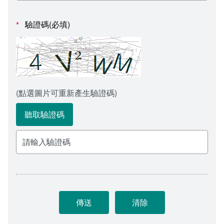
會計室
諮詢信箱
驗證碼(必填)
*
人事室
諮詢信箱進度查詢
(點選圖片可重新產生驗證碼)
聽取驗證碼