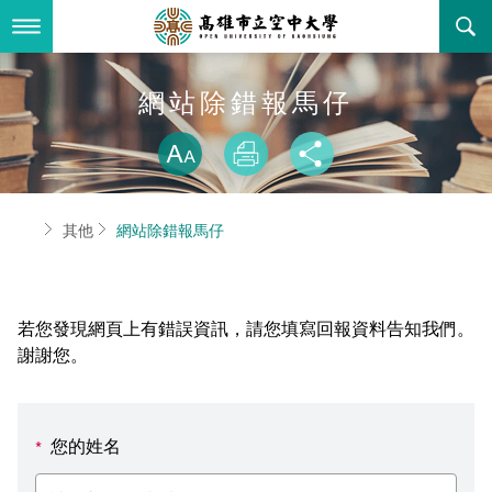
跳
到
主
要
內
最新消息
網站除錯報馬仔
容
略過字型切換
關於本校
全部公告
放大
列印
分享
行政單位
教務公告
空大簡介
首頁
其他
網站除錯報馬仔
學術單位
學系公告
本校位置
行政單位簡介
立案證明
主題網站
行政公告
空大校刊
我們的校長
學術單位簡介
空大校史
若您發現網頁上有錯誤資訊，請您填寫回報資料告知我們。
校務資訊
活動研習
資訊圖像化專區
校長室
通識教育中心
其他好站
空大有利的學習條件
謝謝您。
招標徵才
校內分機(pdf)
教務處註冊組
工商管理學系
國內外開放課程
招生資訊
組織架構
EN
您的姓名
*
歷史訊息
活動花絮
教務處課務組
法律學系
資訊相關法規
在學資訊
環境設備
新生報名