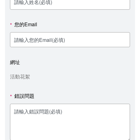
新聞媒體專區
影音資訊
學習指導中心
大眾傳播學系
校內系統
校務系統
校園行事曆
輔導處
外國語文學系
問卷調查
課程大綱
資訊服務線上報修系統
您的Email
*
報名系統
研發處
文化藝術學系
法令規章
網路選課
消耗品申請
秘書處事務組
科技管理學系
書表下載
線上報名
網路教學 3.0 (111-2學期啟用)
會計預警及請購系統
網址
秘書處出納組
健康管理與促進學系
政府公開資訊
線上報名查詢
校園行事曆
教室‧會議室預約系統
活動花絮
秘書處文書組
常見問答
線上報修最新消息
錯誤問題
*
教學媒體處
意見信箱
電算中心
影音資訊
各單位意見信箱
圖書館
教師意見信箱