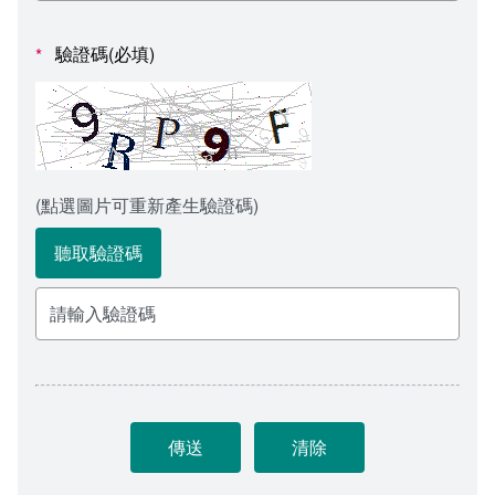
會計室
諮詢信箱
驗證碼(必填)
*
人事室
諮詢信箱進度查詢
(點選圖片可重新產生驗證碼)
聽取驗證碼