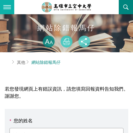
跳
到
主
要
內
最新消息
網站除錯報馬仔
容
略過字型切換
關於本校
全部公告
放大
列印
分享
行政單位
教務公告
空大簡介
首頁
其他
網站除錯報馬仔
學術單位
學系公告
本校位置
行政單位簡介
立案證明
主題網站
行政公告
空大校刊
我們的校長
學術單位簡介
空大校史
若您發現網頁上有錯誤資訊，請您填寫回報資料告知我們。
校務資訊
活動研習
資訊圖像化專區
校長室
通識教育中心
其他好站
空大有利的學習條件
謝謝您。
招標徵才
校內分機(pdf)
教務處註冊組
工商管理學系
國內外開放課程
招生資訊
組織架構
EN
您的姓名
*
歷史訊息
活動花絮
教務處課務組
法律學系
資訊相關法規
在學資訊
環境設備
新生報名