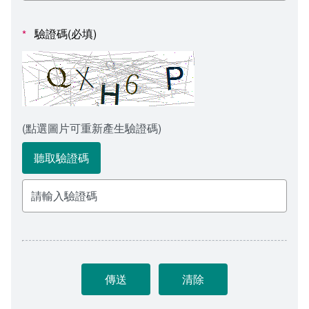
會計室
諮詢信箱
驗證碼(必填)
*
人事室
諮詢信箱進度查詢
(點選圖片可重新產生驗證碼)
聽取驗證碼