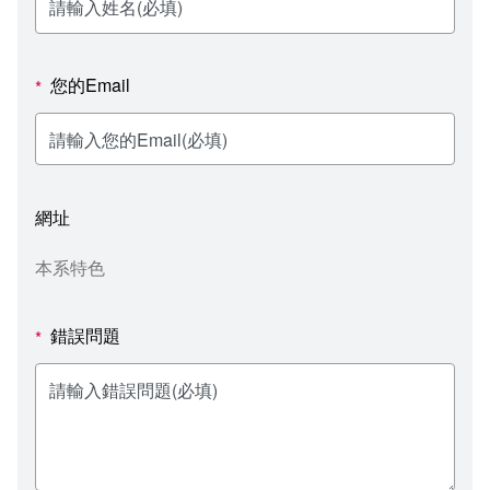
新聞媒體專區
影音資訊
學習指導中心
大眾傳播學系
校內系統
校務系統
校園行事曆
輔導處
外國語文學系
問卷調查
課程大綱
資訊服務線上報修系統
您的Email
*
報名系統
研發處
文化藝術學系
法令規章
網路選課
消耗品申請
秘書處事務組
科技管理學系
書表下載
線上報名
網路教學 3.0 (111-2學期啟用)
會計預警及請購系統
網址
秘書處出納組
健康管理與促進學系
政府公開資訊
線上報名查詢
校園行事曆
教室‧會議室預約系統
本系特色
秘書處文書組
常見問答
線上報修最新消息
錯誤問題
*
教學媒體處
意見信箱
電算中心
影音資訊
各單位意見信箱
圖書館
教師意見信箱