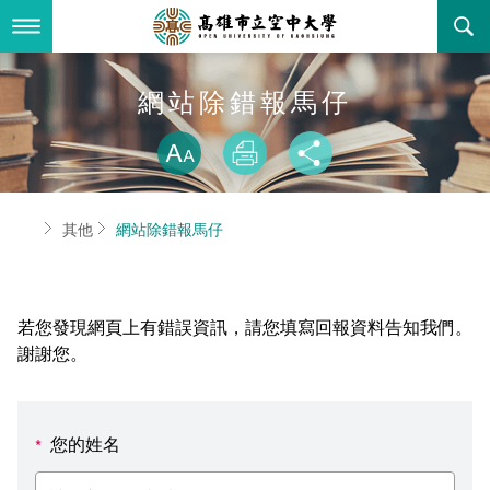
跳
到
主
要
內
最新消息
網站除錯報馬仔
容
略過字型切換
關於本校
全部公告
放大
列印
分享
行政單位
教務公告
空大簡介
首頁
其他
網站除錯報馬仔
學術單位
學系公告
本校位置
行政單位簡介
立案證明
主題網站
行政公告
空大校刊
我們的校長
學術單位簡介
空大校史
若您發現網頁上有錯誤資訊，請您填寫回報資料告知我們。
校務資訊
活動研習
資訊圖像化專區
校長室
通識教育中心
其他好站
空大有利的學習條件
謝謝您。
招標徵才
校內分機(pdf)
教務處註冊組
工商管理學系
國內外開放課程
招生資訊
組織架構
EN
您的姓名
*
歷史訊息
活動花絮
教務處課務組
法律學系
資訊相關法規
在學資訊
環境設備
新生報名