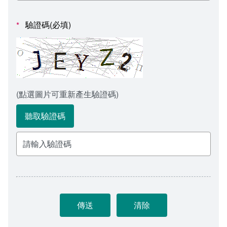
會計室
諮詢信箱
驗證碼(必填)
*
人事室
諮詢信箱進度查詢
(點選圖片可重新產生驗證碼)
聽取驗證碼