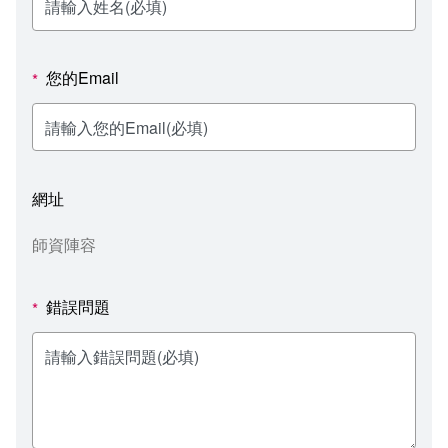
新聞媒體專區
影音資訊
學習指導中心
大眾傳播學系
校內系統
校務系統
校園行事曆
輔導處
外國語文學系
問卷調查
課程大綱
資訊服務線上報修系統
您的Email
*
報名系統
研發處
文化藝術學系
法令規章
網路選課
消耗品申請
秘書處事務組
科技管理學系
書表下載
線上報名
網路教學 3.0 (111-2學期啟用)
會計預警及請購系統
網址
秘書處出納組
健康管理與促進學系
政府公開資訊
線上報名查詢
校園行事曆
教室‧會議室預約系統
師資陣容
秘書處文書組
常見問答
線上報修最新消息
錯誤問題
*
教學媒體處
意見信箱
電算中心
影音資訊
各單位意見信箱
圖書館
教師意見信箱