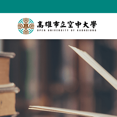
跳
到
主
要
內
容