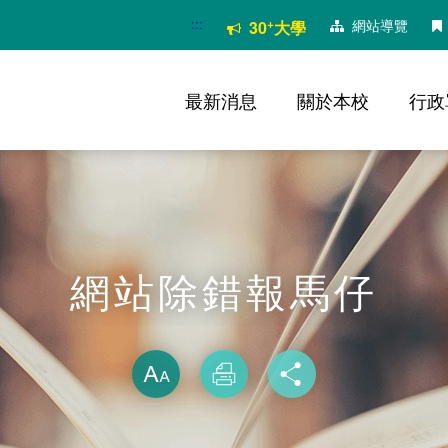
:::
+
網站導覽
30
大學
最新消息
關於本校
行政
網站除錯報馬仔
略過字型切換
放大
列印
分享