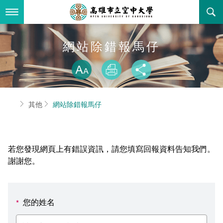
跳
到
主
要
內
最新消息
網站除錯報馬仔
容
略過字型切換
關於本校
全部公告
放大
列印
分享
行政單位
教務公告
空大簡介
首頁
其他
網站除錯報馬仔
學術單位
學系公告
本校位置
行政單位簡介
立案證明
主題網站
行政公告
空大校刊
我們的校長
學術單位簡介
空大校史
若您發現網頁上有錯誤資訊，請您填寫回報資料告知我們。
校務資訊
活動研習
資訊圖像化專區
校長室
通識教育中心
其他好站
空大有利的學習條件
謝謝您。
招標徵才
校內分機(pdf)
教務處註冊組
工商管理學系
國內外開放課程
招生資訊
組織架構
EN
您的姓名
*
歷史訊息
活動花絮
教務處課務組
法律學系
資訊相關法規
在學資訊
環境設備
新生報名