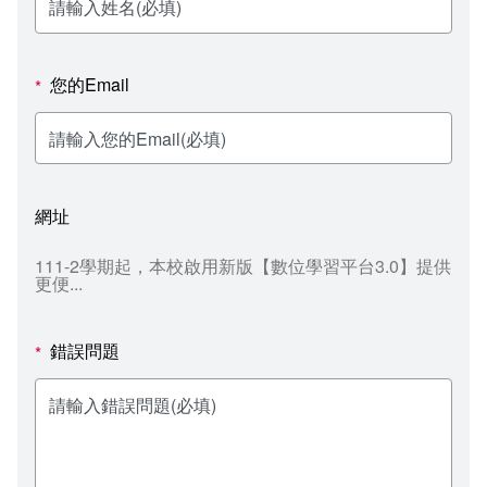
新聞媒體專區
影音資訊
學習指導中心
大眾傳播學系
校內系統
校務系統
校園行事曆
輔導處
外國語文學系
問卷調查
課程大綱
資訊服務線上報修系統
您的Email
*
報名系統
研發處
文化藝術學系
法令規章
網路選課
消耗品申請
秘書處事務組
科技管理學系
書表下載
線上報名
網路教學 3.0 (111-2學期啟用)
會計預警及請購系統
網址
秘書處出納組
健康管理與促進學系
政府公開資訊
線上報名查詢
校園行事曆
教室‧會議室預約系統
111-2學期起，本校啟用新版【數位學習平台3.0】提供
更便...
秘書處文書組
常見問答
線上報修最新消息
教學媒體處
意見信箱
錯誤問題
*
電算中心
影音資訊
各單位意見信箱
圖書館
教師意見信箱