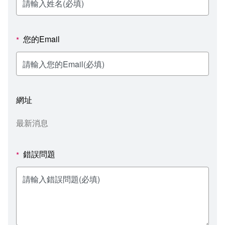
新聞媒體專區
影音資訊
學習指導中心
大眾傳播學系
校內系統
校務系統
校園行事曆
輔導處
外國語文學系
問卷調查
課程大綱
資訊服務線上報修系統
您的Email
*
報名系統
研發處
文化藝術學系
法令規章
網路選課
消耗品申請
秘書處事務組
科技管理學系
書表下載
線上報名
網路教學 3.0 (111-2學期啟用)
會計預警及請購系統
網址
秘書處出納組
健康管理與促進學系
政府公開資訊
線上報名查詢
校園行事曆
教室‧會議室預約系統
最新消息
秘書處文書組
常見問答
線上報修最新消息
錯誤問題
*
教學媒體處
意見信箱
電算中心
影音資訊
各單位意見信箱
圖書館
教師意見信箱