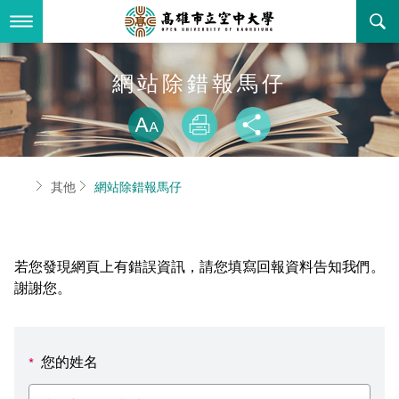
跳
到
主
要
內
最新消息
網站除錯報馬仔
容
略過字型切換
關於本校
全部公告
放大
列印
分享
行政單位
教務公告
空大簡介
首頁
其他
網站除錯報馬仔
學術單位
學系公告
本校位置
行政單位簡介
立案證明
主題網站
行政公告
空大校刊
我們的校長
學術單位簡介
空大校史
若您發現網頁上有錯誤資訊，請您填寫回報資料告知我們。
校務資訊
活動研習
資訊圖像化專區
校長室
通識教育中心
其他好站
空大有利的學習條件
謝謝您。
招標徵才
校內分機(pdf)
教務處註冊組
工商管理學系
國內外開放課程
招生資訊
組織架構
EN
您的姓名
*
歷史訊息
活動花絮
教務處課務組
法律學系
資訊相關法規
在學資訊
環境設備
新生報名