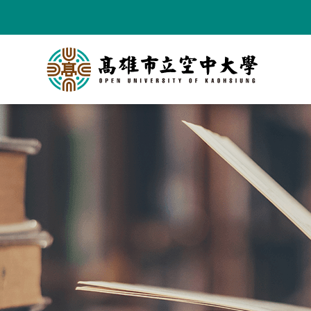
跳
到
主
要
內
容