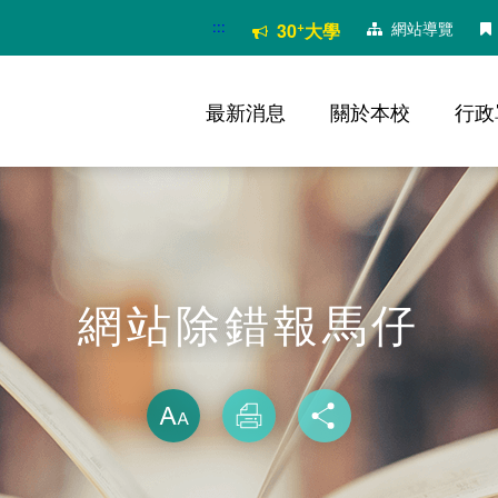
:::
+
網站導覽
30
大學
最新消息
關於本校
行政
網站除錯報馬仔
略過字型切換
放大
列印
分享