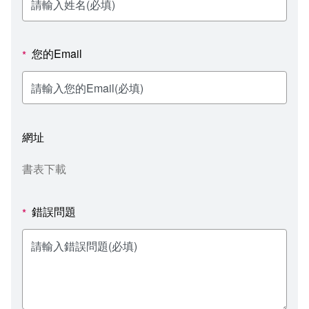
新聞媒體專區
影音資訊
學習指導中心
大眾傳播學系
校內系統
校務系統
校園行事曆
輔導處
外國語文學系
問卷調查
課程大綱
資訊服務線上報修系統
您的Email
*
報名系統
研發處
文化藝術學系
法令規章
網路選課
消耗品申請
秘書處事務組
科技管理學系
書表下載
線上報名
網路教學 3.0 (111-2學期啟用)
會計預警及請購系統
網址
秘書處出納組
健康管理與促進學系
政府公開資訊
線上報名查詢
校園行事曆
教室‧會議室預約系統
書表下載
秘書處文書組
常見問答
線上報修最新消息
錯誤問題
*
教學媒體處
意見信箱
電算中心
影音資訊
各單位意見信箱
圖書館
教師意見信箱