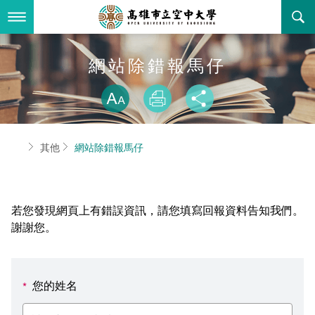
跳
到
主
要
內
最新消息
網站除錯報馬仔
容
略過字型切換
關於本校
全部公告
放大
列印
分享
行政單位
教務公告
空大簡介
首頁
其他
網站除錯報馬仔
學術單位
學系公告
本校位置
行政單位簡介
立案證明
主題網站
行政公告
空大校刊
我們的校長
學術單位簡介
空大校史
若您發現網頁上有錯誤資訊，請您填寫回報資料告知我們。
校務資訊
活動研習
資訊圖像化專區
校長室
通識教育中心
其他好站
空大有利的學習條件
謝謝您。
招標徵才
校內分機(pdf)
教務處註冊組
工商管理學系
國內外開放課程
招生資訊
組織架構
EN
您的姓名
*
歷史訊息
活動花絮
教務處課務組
法律學系
資訊相關法規
在學資訊
環境設備
新生報名