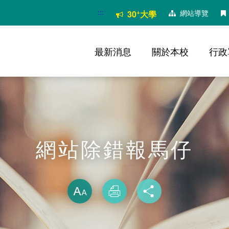
:::
+
網站導覽
30
大學
最新消息
關於本校
行政
網站除錯報馬仔
略過字型切換
放大
列印
分享