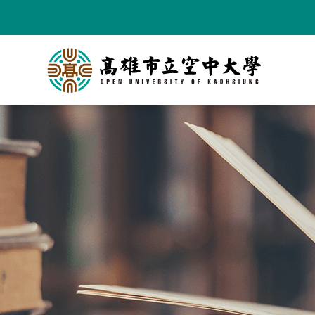
跳
到
主
要
內
容