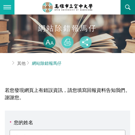
跳
到
主
要
內
最新消息
網站除錯報馬仔
容
略過字型切換
關於本校
全部公告
放大
列印
分享
行政單位
教務公告
空大簡介
首頁
其他
網站除錯報馬仔
學術單位
學系公告
本校位置
行政單位簡介
立案證明
主題網站
行政公告
空大校刊
我們的校長
學術單位簡介
空大校史
若您發現網頁上有錯誤資訊，請您填寫回報資料告知我們。
校務資訊
活動研習
資訊圖像化專區
校長室
通識教育中心
其他好站
空大有利的學習條件
謝謝您。
招標徵才
校內分機(pdf)
教務處註冊組
工商管理學系
國內外開放課程
招生資訊
組織架構
EN
您的姓名
*
歷史訊息
活動花絮
教務處課務組
法律學系
資訊相關法規
在學資訊
環境設備
新生報名