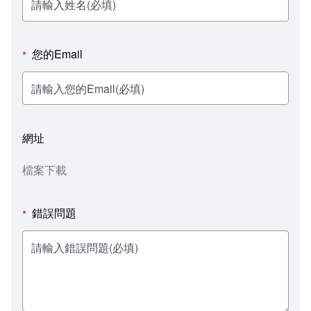
新聞媒體專區
影音資訊
學習指導中心
大眾傳播學系
校內系統
校務系統
校園行事曆
輔導處
外國語文學系
問卷調查
課程大綱
資訊服務線上報修系統
您的Email
*
報名系統
研發處
文化藝術學系
法令規章
網路選課
消耗品申請
秘書處事務組
科技管理學系
書表下載
線上報名
網路教學 3.0 (111-2學期啟用)
會計預警及請購系統
網址
秘書處出納組
健康管理與促進學系
政府公開資訊
線上報名查詢
校園行事曆
教室‧會議室預約系統
檔案下載
秘書處文書組
常見問答
線上報修最新消息
錯誤問題
*
教學媒體處
意見信箱
電算中心
影音資訊
各單位意見信箱
圖書館
教師意見信箱