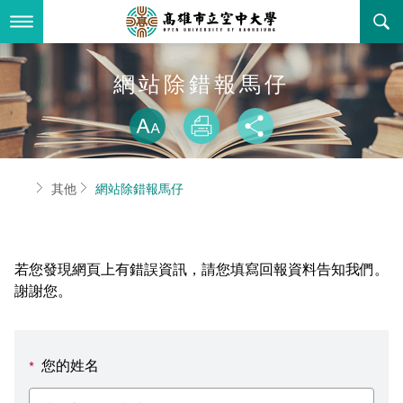
跳
到
主
要
內
最新消息
網站除錯報馬仔
容
略過字型切換
關於本校
全部公告
放大
列印
分享
行政單位
教務公告
空大簡介
首頁
其他
網站除錯報馬仔
學術單位
學系公告
本校位置
行政單位簡介
立案證明
主題網站
行政公告
空大校刊
我們的校長
學術單位簡介
空大校史
若您發現網頁上有錯誤資訊，請您填寫回報資料告知我們。
校務資訊
活動研習
資訊圖像化專區
校長室
通識教育中心
其他好站
空大有利的學習條件
謝謝您。
招標徵才
校內分機(pdf)
教務處註冊組
工商管理學系
國內外開放課程
招生資訊
組織架構
EN
您的姓名
*
歷史訊息
活動花絮
教務處課務組
法律學系
資訊相關法規
在學資訊
環境設備
新生報名