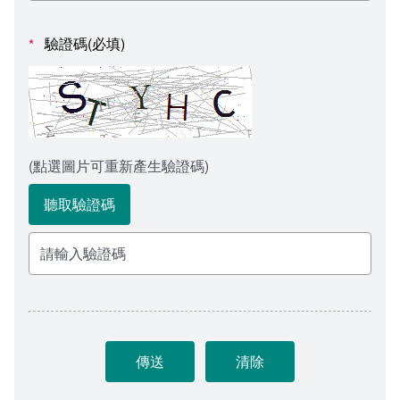
會計室
諮詢信箱
驗證碼(必填)
*
人事室
諮詢信箱進度查詢
(點選圖片可重新產生驗證碼)
聽取驗證碼