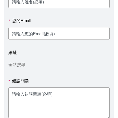
新聞媒體專區
影音資訊
學習指導中心
大眾傳播學系
校內系統
校務系統
校園行事曆
輔導處
外國語文學系
問卷調查
課程大綱
資訊服務線上報修系統
您的Email
*
報名系統
研發處
文化藝術學系
法令規章
網路選課
消耗品申請
秘書處事務組
科技管理學系
書表下載
線上報名
網路教學 3.0 (111-2學期啟用)
會計預警及請購系統
網址
秘書處出納組
健康管理與促進學系
政府公開資訊
線上報名查詢
校園行事曆
教室‧會議室預約系統
全站搜尋
秘書處文書組
常見問答
線上報修最新消息
錯誤問題
*
教學媒體處
意見信箱
電算中心
影音資訊
各單位意見信箱
圖書館
教師意見信箱