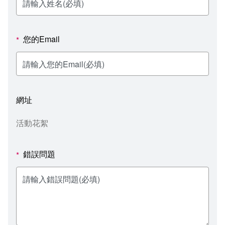
新聞媒體專區
影音資訊
學習指導中心
大眾傳播學系
校內系統
校務系統
校園行事曆
輔導處
外國語文學系
問卷調查
課程大綱
資訊服務線上報修系統
您的Email
*
報名系統
研發處
文化藝術學系
法令規章
網路選課
消耗品申請
秘書處事務組
科技管理學系
書表下載
線上報名
網路教學 3.0 (111-2學期啟用)
會計預警及請購系統
網址
秘書處出納組
健康管理與促進學系
政府公開資訊
線上報名查詢
校園行事曆
教室‧會議室預約系統
活動花絮
秘書處文書組
常見問答
線上報修最新消息
錯誤問題
*
教學媒體處
意見信箱
電算中心
影音資訊
各單位意見信箱
圖書館
教師意見信箱