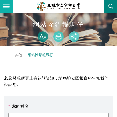
跳
到
主
要
內
最新消息
網站除錯報馬仔
容
略過字型切換
關於本校
全部公告
放大
列印
分享
行政單位
教務公告
空大簡介
首頁
其他
網站除錯報馬仔
學術單位
學系公告
本校位置
行政單位簡介
立案證明
主題網站
行政公告
空大校刊
我們的校長
學術單位簡介
空大校史
若您發現網頁上有錯誤資訊，請您填寫回報資料告知我們。
校務資訊
活動研習
資訊圖像化專區
校長室
通識教育中心
其他好站
空大有利的學習條件
謝謝您。
招標徵才
校內分機(pdf)
教務處註冊組
工商管理學系
國內外開放課程
招生資訊
組織架構
EN
您的姓名
*
歷史訊息
活動花絮
教務處課務組
法律學系
資訊相關法規
在學資訊
環境設備
新生報名