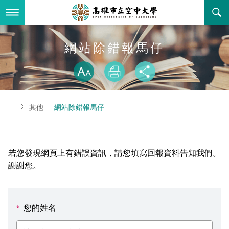
跳
到
主
要
內
最新消息
網站除錯報馬仔
容
略過字型切換
關於本校
全部公告
放大
列印
分享
行政單位
教務公告
空大簡介
首頁
其他
網站除錯報馬仔
學術單位
學系公告
本校位置
行政單位簡介
立案證明
主題網站
行政公告
空大校刊
我們的校長
學術單位簡介
空大校史
若您發現網頁上有錯誤資訊，請您填寫回報資料告知我們。
校務資訊
活動研習
資訊圖像化專區
校長室
通識教育中心
其他好站
空大有利的學習條件
謝謝您。
招標徵才
校內分機(pdf)
教務處註冊組
工商管理學系
國內外開放課程
招生資訊
組織架構
EN
您的姓名
*
歷史訊息
活動花絮
教務處課務組
法律學系
資訊相關法規
在學資訊
環境設備
新生報名