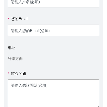
新聞媒體專區
影音資訊
學習指導中心
大眾傳播學系
校內系統
校務系統
校園行事曆
輔導處
外國語文學系
問卷調查
課程大綱
資訊服務線上報修系統
您的Email
*
報名系統
研發處
文化藝術學系
法令規章
網路選課
消耗品申請
秘書處事務組
科技管理學系
書表下載
線上報名
網路教學 3.0 (111-2學期啟用)
會計預警及請購系統
網址
秘書處出納組
健康管理與促進學系
政府公開資訊
線上報名查詢
校園行事曆
教室‧會議室預約系統
升學方向
秘書處文書組
常見問答
線上報修最新消息
錯誤問題
*
教學媒體處
意見信箱
電算中心
影音資訊
各單位意見信箱
圖書館
教師意見信箱