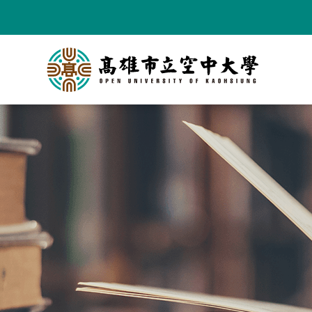
跳
到
主
要
內
容