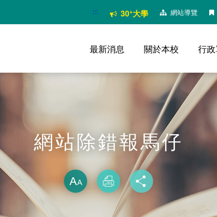
:::
+
網站導覽
30
大學
最新消息
關於本校
行政
網站除錯報馬仔
略過字型切換
放大
列印
分享