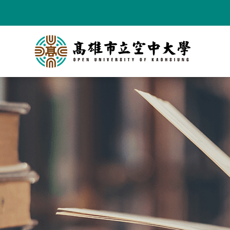
跳
到
主
要
內
容