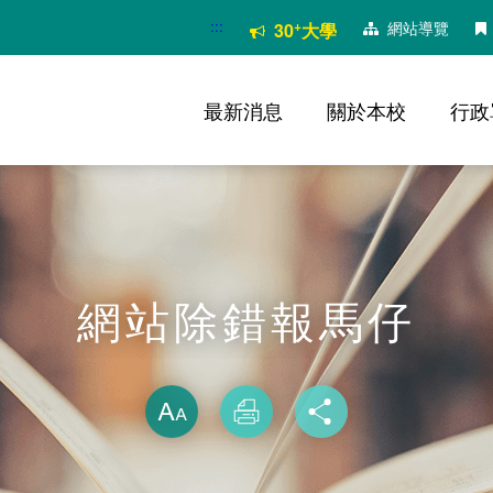
:::
+
網站導覽
30
大學
最新消息
關於本校
行政
網站除錯報馬仔
略過字型切換
放大
列印
分享