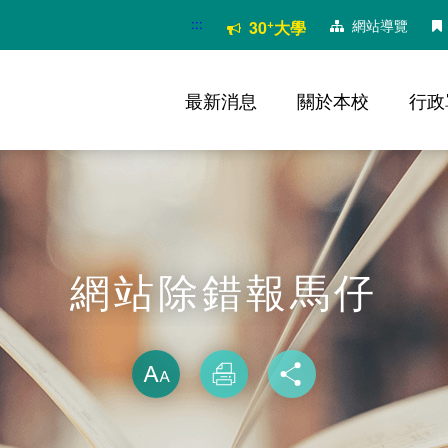
:::
+
網站導覽
30
大學
最新消息
關於本校
行政
網站除錯報馬仔
略過字型切換
放大
列印
分享