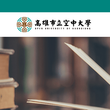
跳
到
主
要
內
容