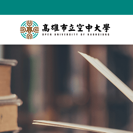
跳
到
主
要
內
容