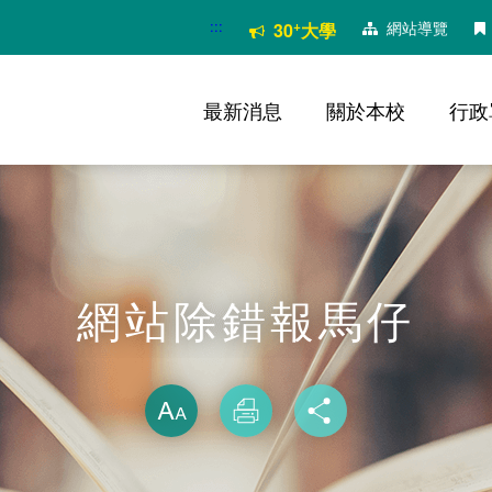
:::
+
網站導覽
30
大學
最新消息
關於本校
行政
網站除錯報馬仔
略過字型切換
放大
列印
分享