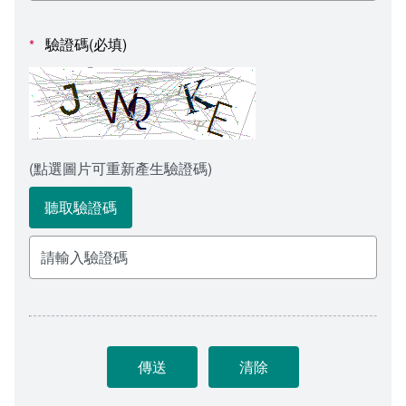
會計室
諮詢信箱
驗證碼(必填)
*
人事室
諮詢信箱進度查詢
(點選圖片可重新產生驗證碼)
聽取驗證碼