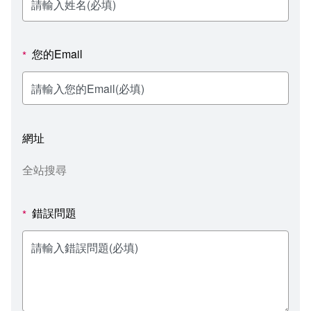
新聞媒體專區
影音資訊
學習指導中心
大眾傳播學系
校內系統
校務系統
校園行事曆
輔導處
外國語文學系
問卷調查
課程大綱
資訊服務線上報修系統
您的Email
*
報名系統
研發處
文化藝術學系
法令規章
網路選課
消耗品申請
秘書處事務組
科技管理學系
書表下載
線上報名
網路教學 3.0 (111-2學期啟用)
會計預警及請購系統
網址
秘書處出納組
健康管理與促進學系
政府公開資訊
線上報名查詢
校園行事曆
教室‧會議室預約系統
全站搜尋
秘書處文書組
常見問答
線上報修最新消息
錯誤問題
*
教學媒體處
意見信箱
電算中心
影音資訊
各單位意見信箱
圖書館
教師意見信箱