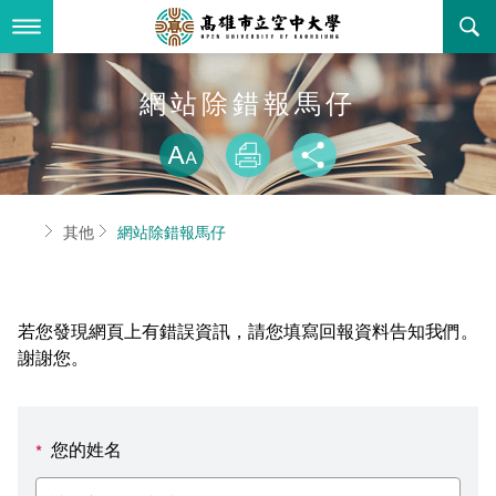
跳
到
主
要
內
最新消息
網站除錯報馬仔
容
略過字型切換
關於本校
全部公告
放大
列印
分享
行政單位
教務公告
空大簡介
首頁
其他
網站除錯報馬仔
學術單位
學系公告
本校位置
行政單位簡介
立案證明
主題網站
行政公告
空大校刊
我們的校長
學術單位簡介
空大校史
若您發現網頁上有錯誤資訊，請您填寫回報資料告知我們。
校務資訊
活動研習
資訊圖像化專區
校長室
通識教育中心
其他好站
空大有利的學習條件
謝謝您。
招標徵才
校內分機(pdf)
教務處註冊組
工商管理學系
國內外開放課程
招生資訊
組織架構
EN
您的姓名
*
歷史訊息
活動花絮
教務處課務組
法律學系
資訊相關法規
在學資訊
環境設備
新生報名