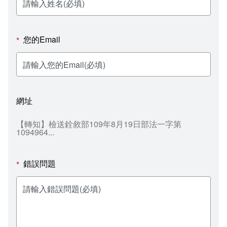
新聞媒體專區
影音資訊
學習指導中心
大眾傳播學系
校內系統
校務系統
校園行事曆
輔導處
外國語文學系
問卷調查
課程大綱
資訊服務線上報修系統
您的Email
*
報名系統
研發處
文化藝術學系
法令規章
網路選課
消耗品申請
秘書處事務組
科技管理學系
書表下載
線上報名
網路教學 3.0 (111-2學期啟用)
會計預警及請購系統
網址
秘書處出納組
健康管理與促進學系
政府公開資訊
線上報名查詢
校園行事曆
教室‧會議室預約系統
【轉知】檢送銓敘部109年8月19日部法一字第
1094964...
秘書處文書組
常見問答
線上報修最新消息
教學媒體處
意見信箱
錯誤問題
*
電算中心
影音資訊
各單位意見信箱
圖書館
教師意見信箱