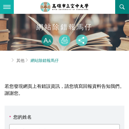
跳
到
主
要
內
最新消息
網站除錯報馬仔
容
略過字型切換
關於本校
全部公告
放大
列印
分享
行政單位
教務公告
空大簡介
首頁
其他
網站除錯報馬仔
學術單位
學系公告
本校位置
行政單位簡介
立案證明
主題網站
行政公告
空大校刊
我們的校長
學術單位簡介
空大校史
若您發現網頁上有錯誤資訊，請您填寫回報資料告知我們。
校務資訊
活動研習
資訊圖像化專區
校長室
通識教育中心
其他好站
空大有利的學習條件
謝謝您。
招標徵才
校內分機(pdf)
教務處註冊組
工商管理學系
國內外開放課程
招生資訊
組織架構
EN
您的姓名
*
歷史訊息
活動花絮
教務處課務組
法律學系
資訊相關法規
在學資訊
環境設備
新生報名