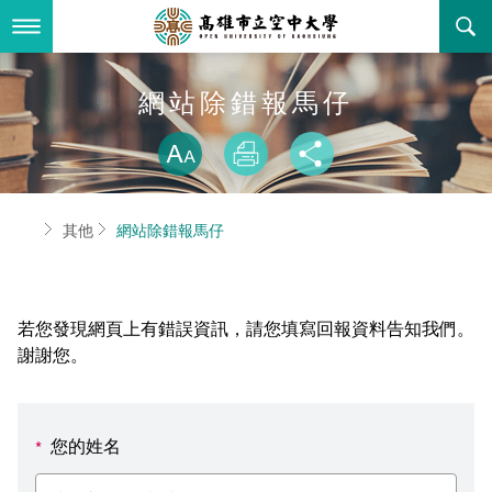
跳
到
主
要
內
最新消息
網站除錯報馬仔
容
略過字型切換
關於本校
全部公告
放大
列印
分享
行政單位
教務公告
空大簡介
首頁
其他
網站除錯報馬仔
學術單位
學系公告
本校位置
行政單位簡介
立案證明
主題網站
行政公告
空大校刊
我們的校長
學術單位簡介
空大校史
若您發現網頁上有錯誤資訊，請您填寫回報資料告知我們。
校務資訊
活動研習
資訊圖像化專區
校長室
通識教育中心
其他好站
空大有利的學習條件
謝謝您。
招標徵才
校內分機(pdf)
教務處註冊組
工商管理學系
國內外開放課程
招生資訊
組織架構
EN
您的姓名
*
歷史訊息
活動花絮
教務處課務組
法律學系
資訊相關法規
在學資訊
環境設備
新生報名