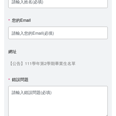
新聞媒體專區
影音資訊
學習指導中心
大眾傳播學系
校內系統
校務系統
校園行事曆
輔導處
外國語文學系
問卷調查
課程大綱
資訊服務線上報修系統
您的Email
*
報名系統
研發處
文化藝術學系
法令規章
網路選課
消耗品申請
秘書處事務組
科技管理學系
書表下載
線上報名
網路教學 3.0 (111-2學期啟用)
會計預警及請購系統
網址
秘書處出納組
健康管理與促進學系
政府公開資訊
線上報名查詢
校園行事曆
教室‧會議室預約系統
​​【公告】111學年第2學期畢業生名單
秘書處文書組
常見問答
線上報修最新消息
錯誤問題
*
教學媒體處
意見信箱
電算中心
影音資訊
各單位意見信箱
圖書館
教師意見信箱