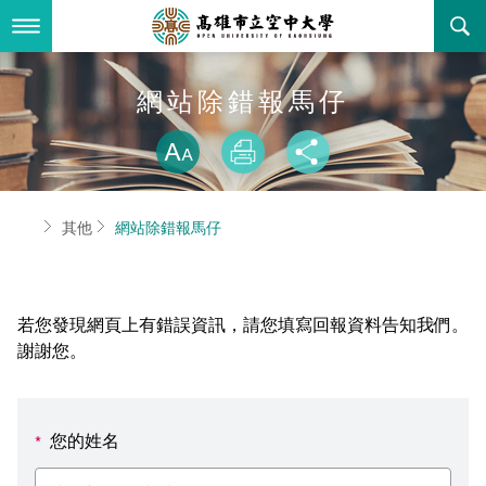
跳
到
主
要
內
最新消息
網站除錯報馬仔
容
略過字型切換
關於本校
全部公告
放大
列印
分享
行政單位
教務公告
空大簡介
首頁
其他
網站除錯報馬仔
學術單位
學系公告
本校位置
行政單位簡介
立案證明
主題網站
行政公告
空大校刊
我們的校長
學術單位簡介
空大校史
若您發現網頁上有錯誤資訊，請您填寫回報資料告知我們。
校務資訊
活動研習
資訊圖像化專區
校長室
通識教育中心
其他好站
空大有利的學習條件
謝謝您。
招標徵才
校內分機(pdf)
教務處註冊組
工商管理學系
國內外開放課程
招生資訊
組織架構
EN
您的姓名
*
歷史訊息
活動花絮
教務處課務組
法律學系
資訊相關法規
在學資訊
環境設備
新生報名