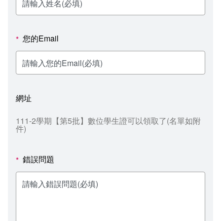
新聞媒體專區
影音資訊
學習指導中心
大眾傳播學系
校內系統
校務系統
校園行事曆
輔導處
外國語文學系
問卷調查
課程大綱
資訊服務線上報修系統
您的Email
*
報名系統
研發處
文化藝術學系
法令規章
網路選課
消耗品申請
秘書處事務組
科技管理學系
書表下載
線上報名
網路教學 3.0 (111-2學期啟用)
會計預警及請購系統
網址
秘書處出納組
健康管理與促進學系
政府公開資訊
線上報名查詢
校園行事曆
教室‧會議室預約系統
111-2學期【第5批】數位學生證可以領取了(名單如附
件)​
秘書處文書組
常見問答
線上報修最新消息
教學媒體處
意見信箱
錯誤問題
*
電算中心
影音資訊
各單位意見信箱
圖書館
教師意見信箱