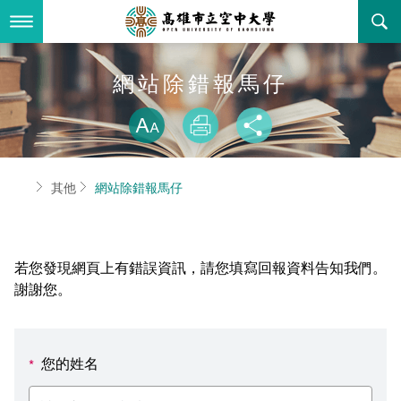
跳
到
主
要
內
最新消息
網站除錯報馬仔
容
略過字型切換
關於本校
全部公告
放大
列印
分享
行政單位
教務公告
空大簡介
首頁
其他
網站除錯報馬仔
學術單位
學系公告
本校位置
行政單位簡介
立案證明
主題網站
行政公告
空大校刊
我們的校長
學術單位簡介
空大校史
若您發現網頁上有錯誤資訊，請您填寫回報資料告知我們。
校務資訊
活動研習
資訊圖像化專區
校長室
通識教育中心
其他好站
空大有利的學習條件
謝謝您。
招標徵才
校內分機(pdf)
教務處註冊組
工商管理學系
國內外開放課程
招生資訊
組織架構
EN
您的姓名
*
歷史訊息
活動花絮
教務處課務組
法律學系
資訊相關法規
在學資訊
環境設備
新生報名