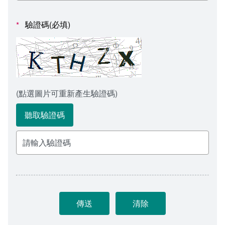
會計室
諮詢信箱
驗證碼(必填)
*
人事室
諮詢信箱進度查詢
(點選圖片可重新產生驗證碼)
聽取驗證碼