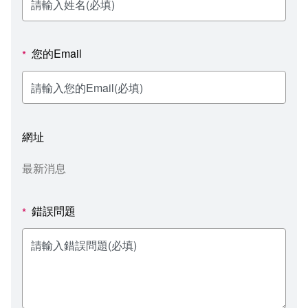
新聞媒體專區
影音資訊
學習指導中心
大眾傳播學系
校內系統
校務系統
校園行事曆
輔導處
外國語文學系
問卷調查
課程大綱
資訊服務線上報修系統
您的Email
*
報名系統
研發處
文化藝術學系
法令規章
網路選課
消耗品申請
秘書處事務組
科技管理學系
書表下載
線上報名
網路教學 3.0 (111-2學期啟用)
會計預警及請購系統
網址
秘書處出納組
健康管理與促進學系
政府公開資訊
線上報名查詢
校園行事曆
教室‧會議室預約系統
最新消息
秘書處文書組
常見問答
線上報修最新消息
錯誤問題
*
教學媒體處
意見信箱
電算中心
影音資訊
各單位意見信箱
圖書館
教師意見信箱