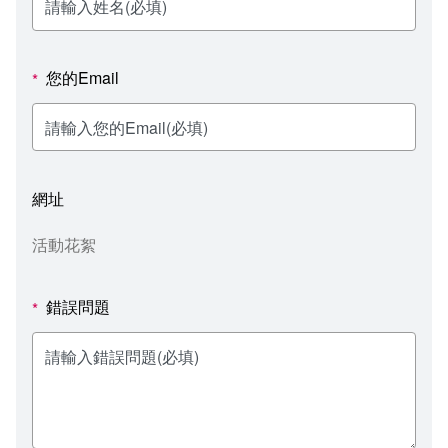
新聞媒體專區
影音資訊
學習指導中心
大眾傳播學系
校內系統
校務系統
校園行事曆
輔導處
外國語文學系
問卷調查
課程大綱
資訊服務線上報修系統
您的Email
*
報名系統
研發處
文化藝術學系
法令規章
網路選課
消耗品申請
秘書處事務組
科技管理學系
書表下載
線上報名
網路教學 3.0 (111-2學期啟用)
會計預警及請購系統
網址
秘書處出納組
健康管理與促進學系
政府公開資訊
線上報名查詢
校園行事曆
教室‧會議室預約系統
活動花絮
秘書處文書組
常見問答
線上報修最新消息
錯誤問題
*
教學媒體處
意見信箱
電算中心
影音資訊
各單位意見信箱
圖書館
教師意見信箱