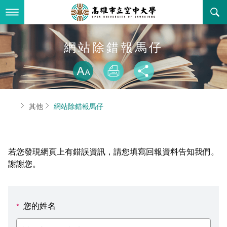
跳
到
主
要
內
最新消息
網站除錯報馬仔
容
略過字型切換
關於本校
全部公告
放大
列印
分享
行政單位
教務公告
空大簡介
首頁
其他
網站除錯報馬仔
學術單位
學系公告
本校位置
行政單位簡介
立案證明
主題網站
行政公告
空大校刊
我們的校長
學術單位簡介
空大校史
若您發現網頁上有錯誤資訊，請您填寫回報資料告知我們。
校務資訊
活動研習
資訊圖像化專區
校長室
通識教育中心
其他好站
空大有利的學習條件
謝謝您。
招標徵才
校內分機(pdf)
教務處註冊組
工商管理學系
國內外開放課程
招生資訊
組織架構
EN
您的姓名
*
歷史訊息
活動花絮
教務處課務組
法律學系
資訊相關法規
在學資訊
環境設備
新生報名