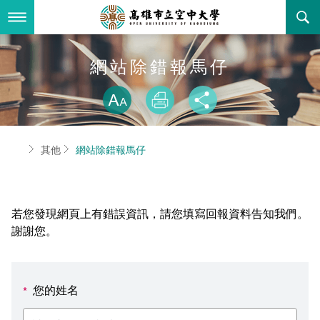
跳
到
主
要
內
最新消息
網站除錯報馬仔
容
略過字型切換
關於本校
全部公告
放大
列印
分享
行政單位
教務公告
空大簡介
首頁
其他
網站除錯報馬仔
學術單位
學系公告
本校位置
行政單位簡介
立案證明
主題網站
行政公告
空大校刊
我們的校長
學術單位簡介
空大校史
若您發現網頁上有錯誤資訊，請您填寫回報資料告知我們。
校務資訊
活動研習
資訊圖像化專區
校長室
通識教育中心
其他好站
空大有利的學習條件
謝謝您。
招標徵才
校內分機(pdf)
教務處註冊組
工商管理學系
國內外開放課程
招生資訊
組織架構
EN
您的姓名
*
歷史訊息
活動花絮
教務處課務組
法律學系
資訊相關法規
在學資訊
環境設備
新生報名