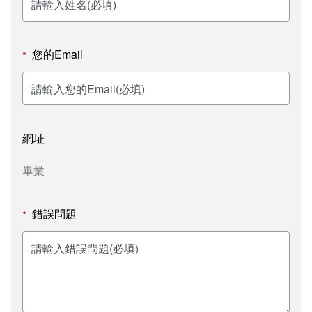
新聞媒體專區
影音資訊
學習指導中心
大眾傳播學系
校內系統
校務系統
校園行事曆
輔導處
外國語文學系
問卷調查
課程大綱
資訊服務線上報修系統
您的Email
*
報名系統
研發處
文化藝術學系
法令規章
網路選課
消耗品申請
秘書處事務組
科技管理學系
書表下載
線上報名
網路教學 3.0 (111-2學期啟用)
會計預警及請購系統
網址
秘書處出納組
健康管理與促進學系
政府公開資訊
線上報名查詢
校園行事曆
教室‧會議室預約系統
畢業
秘書處文書組
常見問答
線上報修最新消息
錯誤問題
*
教學媒體處
意見信箱
電算中心
影音資訊
各單位意見信箱
圖書館
教師意見信箱