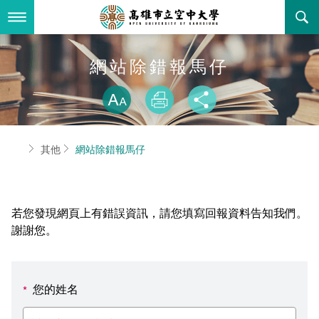
跳
到
主
要
內
最新消息
網站除錯報馬仔
容
略過字型切換
關於本校
全部公告
放大
列印
分享
行政單位
教務公告
空大簡介
首頁
其他
網站除錯報馬仔
學術單位
學系公告
本校位置
行政單位簡介
立案證明
主題網站
行政公告
空大校刊
我們的校長
學術單位簡介
空大校史
若您發現網頁上有錯誤資訊，請您填寫回報資料告知我們。
校務資訊
活動研習
資訊圖像化專區
校長室
通識教育中心
其他好站
空大有利的學習條件
謝謝您。
招標徵才
校內分機(pdf)
教務處註冊組
工商管理學系
國內外開放課程
招生資訊
組織架構
EN
您的姓名
*
歷史訊息
活動花絮
教務處課務組
法律學系
資訊相關法規
在學資訊
環境設備
新生報名