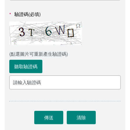
會計室
諮詢信箱
驗證碼(必填)
*
人事室
諮詢信箱進度查詢
(點選圖片可重新產生驗證碼)
聽取驗證碼