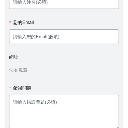
新聞媒體專區
影音資訊
學習指導中心
大眾傳播學系
校內系統
校務系統
校園行事曆
輔導處
外國語文學系
問卷調查
課程大綱
資訊服務線上報修系統
您的Email
*
報名系統
研發處
文化藝術學系
法令規章
網路選課
消耗品申請
秘書處事務組
科技管理學系
書表下載
線上報名
網路教學 3.0 (111-2學期啟用)
會計預警及請購系統
網址
秘書處出納組
健康管理與促進學系
政府公開資訊
線上報名查詢
校園行事曆
教室‧會議室預約系統
法令規章
秘書處文書組
常見問答
線上報修最新消息
錯誤問題
*
教學媒體處
意見信箱
電算中心
影音資訊
各單位意見信箱
圖書館
教師意見信箱