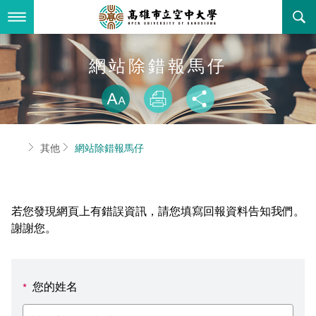
跳
到
主
要
內
最新消息
網站除錯報馬仔
容
略過字型切換
關於本校
全部公告
放大
列印
分享
行政單位
教務公告
空大簡介
首頁
其他
網站除錯報馬仔
學術單位
學系公告
本校位置
行政單位簡介
立案證明
主題網站
行政公告
空大校刊
我們的校長
學術單位簡介
空大校史
若您發現網頁上有錯誤資訊，請您填寫回報資料告知我們。
校務資訊
活動研習
資訊圖像化專區
校長室
通識教育中心
其他好站
空大有利的學習條件
謝謝您。
招標徵才
校內分機(pdf)
教務處註冊組
工商管理學系
國內外開放課程
招生資訊
組織架構
EN
您的姓名
*
歷史訊息
活動花絮
教務處課務組
法律學系
資訊相關法規
在學資訊
環境設備
新生報名