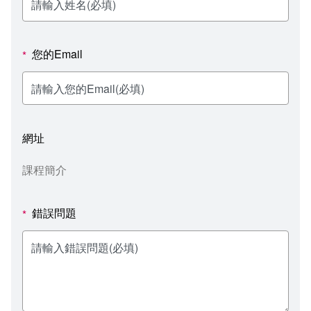
新聞媒體專區
影音資訊
學習指導中心
大眾傳播學系
校內系統
校務系統
校園行事曆
輔導處
外國語文學系
問卷調查
課程大綱
資訊服務線上報修系統
您的Email
*
報名系統
研發處
文化藝術學系
法令規章
網路選課
消耗品申請
秘書處事務組
科技管理學系
書表下載
線上報名
網路教學 3.0 (111-2學期啟用)
會計預警及請購系統
網址
秘書處出納組
健康管理與促進學系
政府公開資訊
線上報名查詢
校園行事曆
教室‧會議室預約系統
課程簡介
秘書處文書組
常見問答
線上報修最新消息
錯誤問題
*
教學媒體處
意見信箱
電算中心
影音資訊
各單位意見信箱
圖書館
教師意見信箱