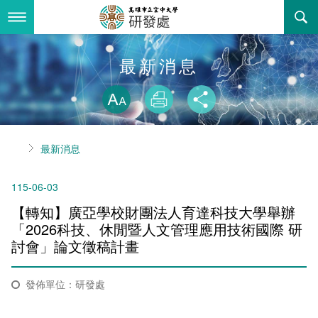
跳
到
主
要
內
最新消息
最新消息
容
略過字型切換
關於我們
放大
列印
分享
業務服務
關於研發處
首頁
最新消息
書表下載
組織職掌
法令規章
115-06-03
回空大首頁
聯絡資訊
城市學學刊
【轉知】廣亞學校財團法人育達科技大學舉辦
諮詢信箱
城市學學術研討會論文集
「2026科技、休閒暨人文管理應用技術國際 研
討會」論文徵稿計畫
MOU合作學校及單位
發佈單位：研發處
校務評鑑專區