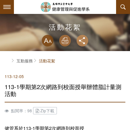
跳
到
主
要
內
最新消息
活動花絮
容
略過字型切換
系所簡介
放大
列印
分享
師資陣容
關於本系
首頁
互動服務
活動花絮
課程規劃
系主任介紹
113-12-05
互動服務
聯絡系辦
授課大綱
113-1學期第2次網路到校面授舉辦體脂計量測
系學會
諮詢信箱
教材資訊
檔案下載
活動
回空大首頁
課程資訊
相關連結
組織章程
點閱率：98
Zip下載
學分抵免及減修申請
活動花絮
學會幹部
健管系於113-1學期第2次網路到校面授