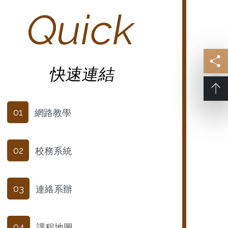
Quick
快速連結
網路教學
01
校務系統
02
連絡系辦
03
課程地圖
04