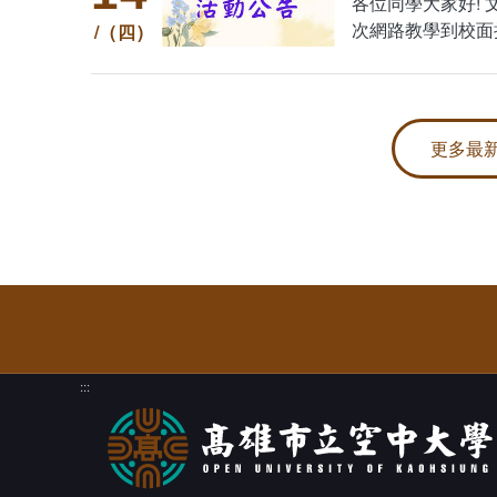
各位同學大家好! 文
次網路教學到校面授日
(四)
C106教室 辦理11
更多最
:::