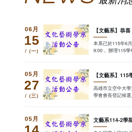
06
​【文藝系】恭喜
15
本系已於115年6月1
9:00， 辦理1
(一)
05
【文藝系】11
27
高雄市立空中大學
學會會長登記候選人
(三)
園安全與和諧。 2
05
14