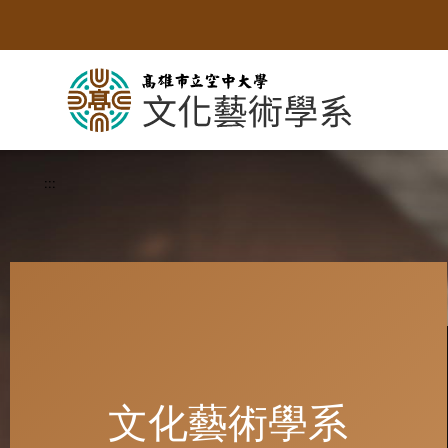
跳
到
主
要
內
容
:::
文化藝術學系