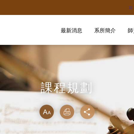
:::
最新消息
系所簡介
師
課程規劃
略過字型切換
放大
列印
分享