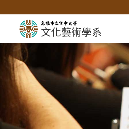
跳
到
主
要
內
容