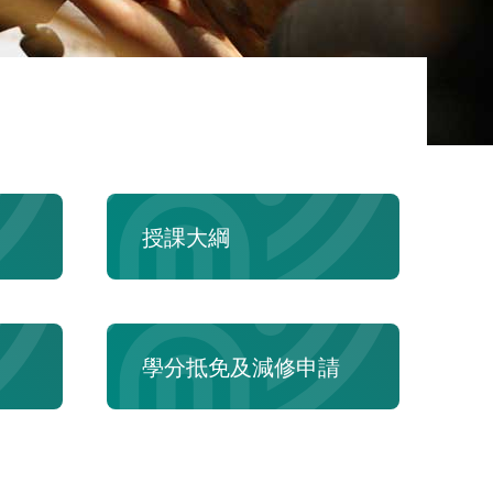
授課大綱
學分抵免及減修申請