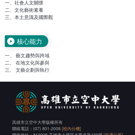
一、社會人文關懷
畢業學分配置
活動花絮
客家文化學分學程
二、文化藝術素養
三、本土意識及國際觀
學分抵免及減修申請
課程地圖
核心能力
課程地圖主頁
一、 藝文趨勢與跨域
二、 在地文化與參與
專業課程/人文素養/知能運用
三、 文藝企劃與執行
高雄市立空中大學版權所有
聯絡電話：(07) 801-2008
[校內分機]
聯絡地址：812008 高雄市小港區大業北路436號
[交通位置]