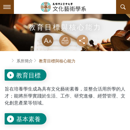
跳
到
主
要
內
最新消息
教育目標與核心能力
容
略過字型切換
系所簡介
放大
列印
分享
師資陣容
關於本系
首頁
系所簡介
教育目標與核心能力
課程規劃
系主任介紹
教育目標
互動服務
連絡系辦
課程資訊
旨在培養學生成為具有文化藝術素養，並整合活用所學的人
系學會
教育目標與核心能力
課程表
檔案下載
才；能將所學實踐於生活、工作、研究進修、經營管理、文
化創意產業等領域。
回空大首頁
諮詢信箱
授課大綱
活動訊息
系學會幹部
專業必修課程
基本素養
課程公告
相關連結
組織章程
專業選修課程