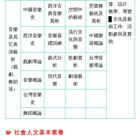
發、設計、
西洋古
芭蕾舞
中國音樂
空間中
教學、導覽
典音樂
藝術及
史
的藝術
█ 文化及藝
賞析
賞析
術工作、活
音樂
流行文
動參與及贊
西洋音樂
音樂基
中國樂
及其
化與音
助
史
礎訓練
器概論
它表
樂
演藝
曲式分
歌劇賞
台灣音
術
戲劇導論
析
析
樂導論
（戲
劇、
現代音
劇場藝
音樂概論
舞蹈
樂
術
等）
台灣音樂
史
舞蹈概論
🧩 社會人文基本素養