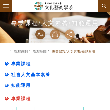
跳
到
主
要
內
最新消息
專業課程/人文素養/知能運用
容
略過字型切換
系所簡介
放大
列印
分享
師資陣容
關於本系
首頁
課程規劃
課程地圖
專業課程/人文素養/知能運用
課程規劃
系主任介紹
🧩
專業課程
互動服務
連絡系辦
課程資訊
🧩
社會人文基本素養
系學會
教育目標與核心能力
課程表
檔案下載
🧩
知能運用
回空大首頁
諮詢信箱
授課大綱
活動訊息
系學會幹部
專業必修課程
🧩 專業課程
課程公告
相關連結
組織章程
專業選修課程