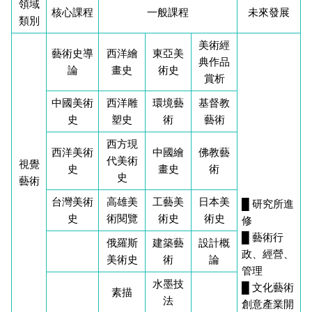
領域
畢業學分配置
活動花絮
客家文化學分學程
核心課程
一般課程
未來發展
類別
學分抵免及減修申請
美術經
藝術史導
西洋繪
東亞美
典作品
論
畫史
術史
課程地圖
賞析
中國美術
西洋雕
環境藝
基督教
課程地圖主頁
史
塑史
術
藝術
西方現
專業課程/人文素養/知能運用
西洋美術
中國繪
佛教藝
代美術
視覺
史
畫史
術
史
藝術
台灣美術
高雄美
工藝美
日本美
█ 研究所進
史
術閱覽
術史
術史
修
█ 藝術行
俄羅斯
建築藝
設計概
政、經營、
美術史
術
論
管理
水墨技
█ 文化藝術
素描
法
創意產業開