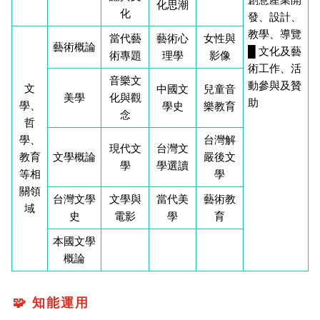
化思潮
化
發、設計、
教學、導覽
當代藝
藝術心
女性與
藝術概論
█ 文化及藝
術專題
理學
影像
術工作、活
音樂文
動參與及贊
文
中國文
兒童音
美學
化與觀
助
學、
學史
樂教育
念
哲
學、
台灣解
現代文
台灣文
教育
文學概論
嚴後文
學
學選讀
等相
學
關領
台灣文學
文學與
當代美
藝術教
域
史
電影
學
育
本國文學
概論
🧩 知能運用