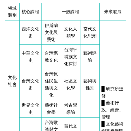
領域
核心課程
一般課程
未來發展
類別
伊斯蘭
西洋文化
文化人
當代文
文化與
史
類學
化思潮
藝術
台灣平
中華文化
台灣宗
藝術評
埔族文
史
教文化
論
化探討
台灣原
文化
台灣文化
住民生
社區文
藝術與
社會
史
活與文
化學
性別
█ 研究所進
化
修
█ 藝術行
世界文化
藝術社
考古學
政、經營、
史
會學
導論
管理
台灣歌
█ 文化藝術
當代文
謠與文
創意產業開