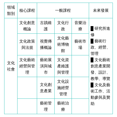
領域
核心課程
一般課程
未來發展
類別
文化創意
古蹟維
文化行
音樂治
█ 研究所進
概論
護
政
療
修
文化藝
█ 藝術行
文化政策
視覺傳
藝術市
術博物
政、經營、
與法規
播概論
場
館
管理
文化藝術
藝術展
文化資
█ 文化藝術
文化
經營與管
演與城
產維護
創意產業開
社會
理
市
與管理
發、設計、
教學、導覽
文化設
文化創
█ 文化及藝
施經營
意產業
術工作、活
管理
動參與及贊
藝術管
藝術治
助
理
療