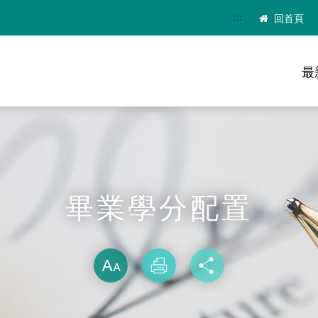
:::
回首頁
最
畢業學分配置
略過字型切換
放大
列印
分享