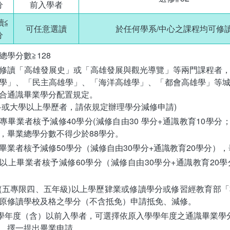
分
前入學者
讀≦
可任意選讀
於任何學系/中心之課程均可修
分
總學分數≧128
修讀「高雄發展史」或「高雄發展與觀光導覽」等兩門課程者
學」、「民主高雄學」、「海洋高雄學」、「都會高雄學」等
合通識畢業學分配置規定。
科或大學以上學歷者，請依規定辦理學分減修申請)
專畢業者核予減修40學分(減修自由30 學分+通識教育10學
，畢業總學分數不得少於88學分。
畢業者核予減修50學分（減修自由30學分+通識教育20學分）
以上畢業者核予減修60學分（減修自由30學分+通識教育20學
(五專限四、五年級)以上學歷肄業或修讀學分或修習經教育部
原修讀學校及格之學分（不含抵免）申請抵免、減修。
1學年度（含）以前入學者，可選擇依原入學學年度之通識畢業學
，擇一提出畢業申請。