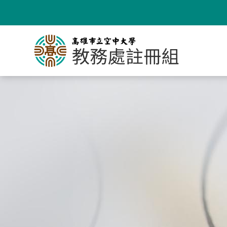
跳
到
主
要
內
容