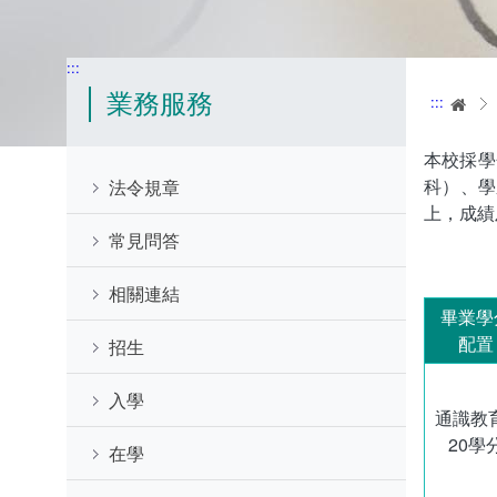
:::
業務服務
:::
首
本校採學
科）、學
法令規章
上，成績
常見問答
相關連結
畢業學
配置
招生
入學
通識教
20學
在學