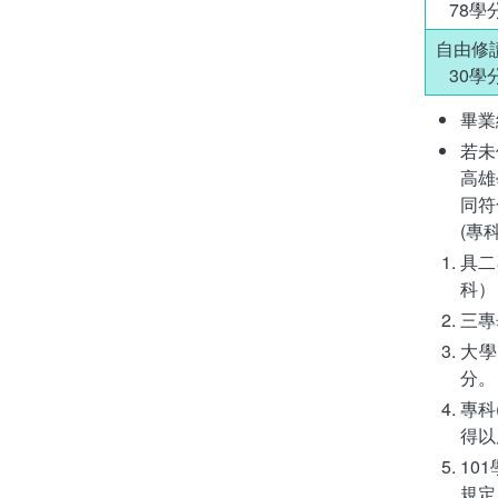
78學
自由修
30學
畢業
若未
高雄
同符
(專
具二
科）
三專
大學
分。
專科
得以
10
規定