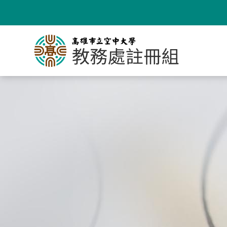
跳
到
主
要
內
容