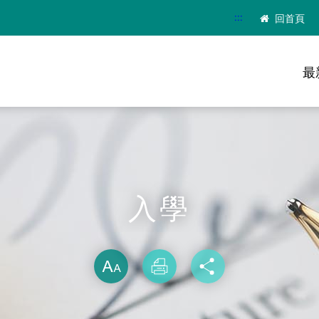
:::
回首頁
最
入學
略過字型切換
放大
列印
分享