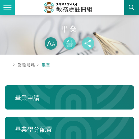
跳
到
主
要
內
最新消息
畢業
容
略過字型切換
關於我們
放大
列印
分享
業務服務
組織職掌
首頁
業務服務
畢業
書表下載
聯絡資訊
法令規章
回空大首頁
活動花絮
常見問答
畢業申請
諮詢信箱
相關連結
招生
畢業學分配置
入學
招生特訊