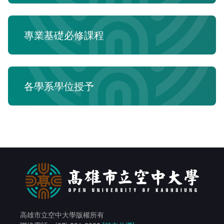
在學
就學費用減免申請
畢業
選系申請
成績查詢
專業基礎必修課程
學分抵免及減修申請
學生行事曆
畢業申請
數位學生證換發
畢業學分配置
各學系學位授予
校訊電子報
專業基礎必修課程
各學系學位授予
高雄市立空中大學版權所有