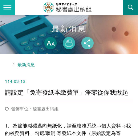
跳
到
主
要
內
最新消息
最新消息
容
略過字型切換
關於我們
放大
列印
分享
業務服務
組織職掌
首頁
最新消息
書表下載
聯絡資訊
法令規章
114-03-12
回空大首頁
活動花絮
常見問答
請設定「免寄發紙本繳費單」淨零從你我做起
諮詢信箱
相關連結
發佈單位：秘書處出納組
1. 為節能減碳邁向無紙化，請至校務系統→個人資料→我
的校務資料，勾選/取消 寄發紙本文件（原始設定為寄