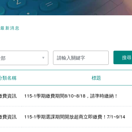
頁
最新消息
請
輸
入
關
鍵
字
分類名稱
標題
繳費資訊
115-1學期繳費期間8/10~8/18，請準時繳納！
繳費資訊
115-1學期選課期間開放超商立即繳費！7/1~9/14