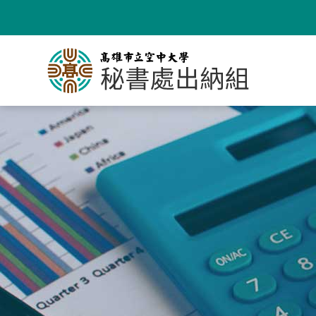
跳
到
主
要
內
容