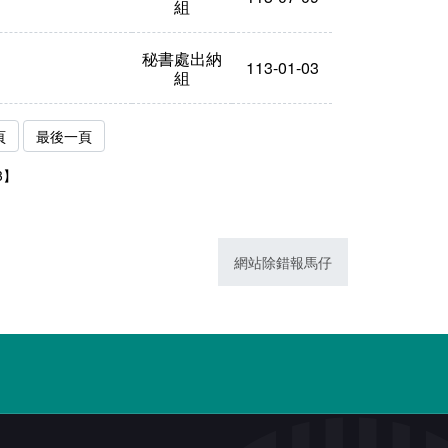
組
秘書處出納
113-01-03
組
頁
最後一頁
3】
網站除錯報馬仔