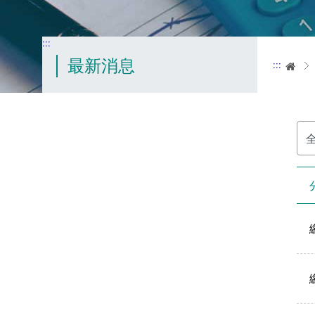
:::
最新消息
:::
首
分
類
名
稱