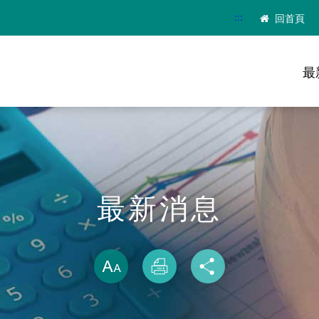
:::
回首頁
最
最新消息
略過字型切換
放大
列印
分享