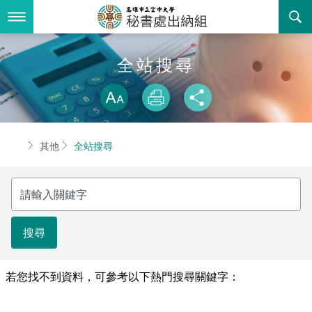
跳
到
主
要
內
最新消息
全站搜尋
容
略過字型切換
關於我們
放大
列印
分享
業務服務
組織職掌
首頁
其他
全站搜尋
書表下載
聯絡資訊
法令規章
請
回空大首頁
活動花絮
常見問答
輸
入
關
諮詢信箱
相關連結
鍵
字
若您找不到資料，可參考以下熱門搜尋關鍵字：