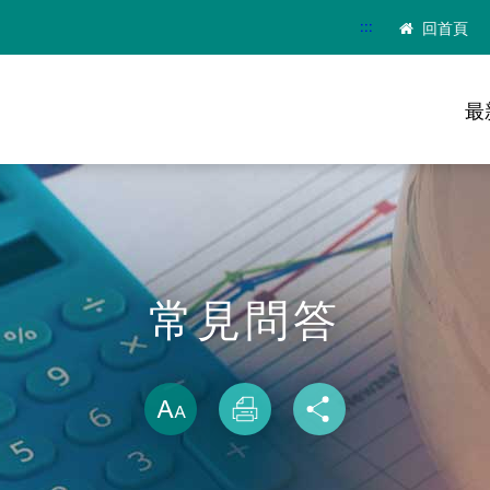
:::
回首頁
最
常見問答
略過字型切換
放大
列印
分享