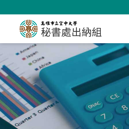
跳
到
主
要
內
容