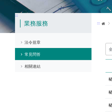
:::
業務服務
:::
首
法令規章
選
擇
分
常見問答
類
相關連結