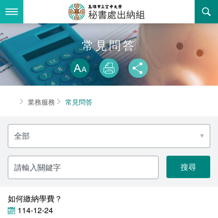
跳
到
主
要
內
最新消息
常見問答
容
略過字型切換
關於我們
放大
列印
分享
業務服務
組織職掌
首頁
業務服務
常見問答
書表下載
聯絡資訊
法令規章
選
回空大首頁
活動花絮
常見問答
擇
分
類
諮詢信箱
相關連結
關
鍵
字
如何繳納學費？
114-12-24