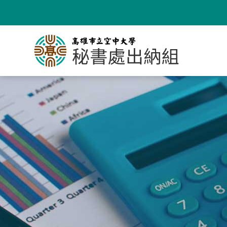
跳
到
主
要
內
容