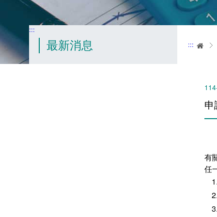
:::
最新消息
:::
首
114
申
有
任