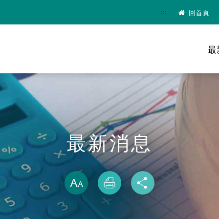
:::
回首頁
最
最新消息
略過字型切換
放大
列印
分享