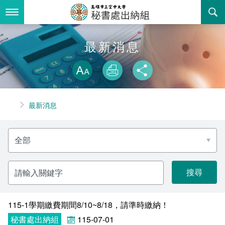
跳
到
主
要
內
最新消息
最新消息
容
略過字型切換
關於我們
放大
列印
分享
業務服務
組織職掌
首頁
最新消息
書表下載
聯絡資訊
法令規章
分
回空大首頁
活動花絮
常見問答
類
名
稱
諮詢信箱
相關連結
請
輸
入
關
鍵
字
115-1學期繳費期間8/10~8/18，請準時繳納！
秘書處出納組
115-07-01